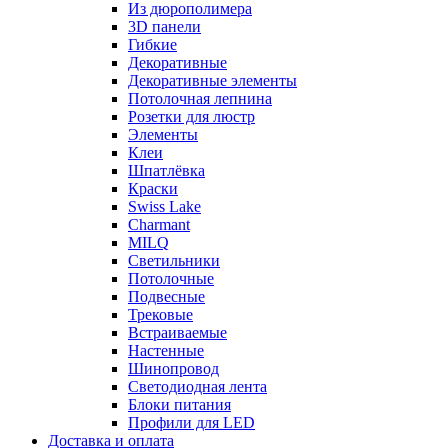
Из дюрополимера
3D панели
Гибкие
Декоративные
Декоративные элементы
Потолочная лепнина
Розетки для люстр
Элементы
Клеи
Шпатлёвка
Краски
Swiss Lake
Charmant
MILQ
Светильники
Потолочные
Подвесные
Трековые
Встраиваемые
Настенные
Шинопровод
Светодиодная лента
Блоки питания
Профили для LED
Доставка и оплата