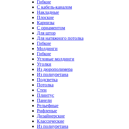
Гибкие
C кабель-каналом
Накладные
Плоские
Карнизы
С орнаментом
Для штор
Для натяжного потолка
Гибкие
Молдинги
Гибкие
Угловые молдинги
Уголки
Из дюрополимера
Из полиуретана
Подсветка
Потолка
Стен
Плинтус
Панели
Рельефные
Рифленые
Дизайнерские
Классические
Из полиуретана