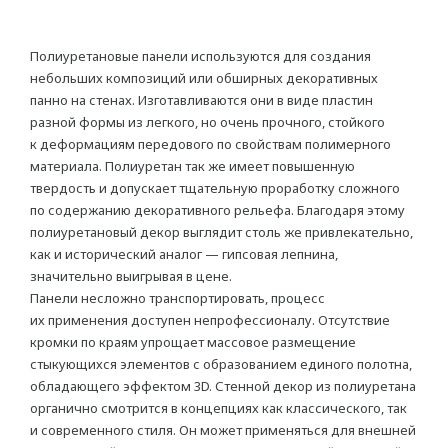
С орнаментом
Полиуретановые панели используются для создания
Для штор
небольших композиций или обширных декоративных
панно на стенах. Изготавливаются они в виде пластин
Для натяжного потолка
разной формы из легкого, но очень прочного, стойкого
Гибкие
к деформациям передового по свойствам полимерного
материала. Полиуретан так же имеет повышенную
твердость и допускает тщательную проработку сложного
МОЛДИНГИ
по содержанию декоративного рельефа. Благодаря этому
полиуретановый декор выглядит столь же привлекательно,
Гибкие
как и исторический аналог — гипсовая лепнина,
Угловые молдинги
значительно выигрывая в цене.
Панели несложно транспортировать, процесс
Уголки
их применения доступен непрофессионалу. Отсутствие
кромки по краям упрощает массовое размещение
Из дюрополимера
стыкующихся элементов с образованием единого полотна,
Из полиуретана
обладающего эффектом 3D. Стенной декор из полиуретана
органично смотрится в концепциях как классического, так
и современного стиля. Он может применяться для внешней
ПОДСВЕТКА