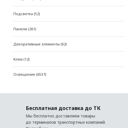
Swiss Lake
Подсветка
(52)
Charmant
MILQ
Панели
(261)
СВЕТИЛЬНИКИ
Декоративные элементы
(62)
Потолочные
Клеи
(12)
Подвесные
Трековые
Освещение
(6537)
Встраиваемые
Настенные
Шинопровод
Бесплатная доставка до ТК
Светодиодная лента
Мы бесплатно доставляем товары
до терминалов транспортных компаний.
Блоки питания