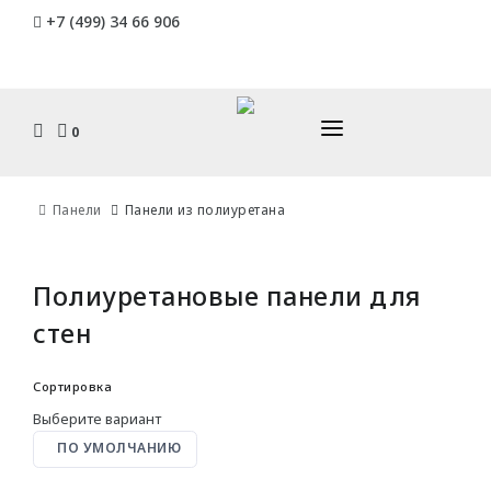
Endecor - искусство
+7 (499) 34 66 906
интерьера в каждом элементе
0
КАТАЛОГ
Панели
Панели из полиуретана
ДОСТАВКА И ОПЛАТА
ПЛИНТУСЫ
УСТАНОВКА И МОНТАЖ
Полиуретановые панели для
Гибкие
ДИЗАЙНЕРАМ
стен
C кабель-каналом
Накладные
ЮР. ЛИЦАМ И СТРОИТЕЛЯМ
Сортировка
Плоские
КОНТАКТЫ
Выберите вариант
ПО УМОЛЧАНИЮ
КАРНИЗЫ