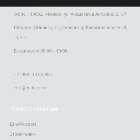
Офис: 119602, Москва, ул. Академика Анохина, 2, к.7
Шоурум: Обнинск, ТЦ Северный, Киевское шоссе 59,
п. 1.7
Ежедневно:
09:00 - 19:00
+7 (499) 34 66 906
info@endecor.ru
ПРОФЕССИОНАЛАМ
Дизайнерам
Строителям