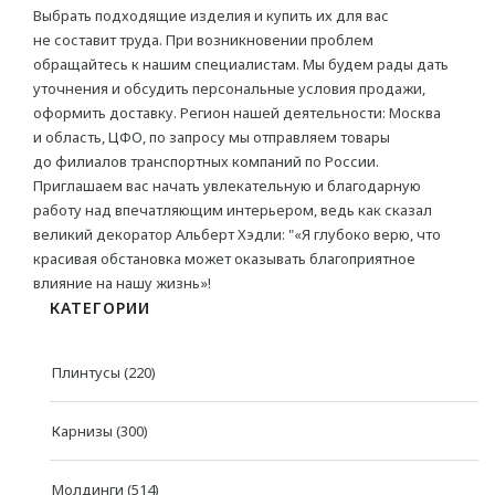
Выбрать подходящие изделия и купить их для вас
не составит труда. При возникновении проблем
Гибкие
обращайтесь к нашим специалистам. Мы будем рады дать
уточнения и обсудить персональные условия продажи,
Декоративные
оформить доставку. Регион нашей деятельности: Москва
и область, ЦФО, по запросу мы отправляем товары
ДЕКОРАТИВНЫЕ ЭЛЕМЕНТЫ
до филиалов транспортных компаний по России.
Приглашаем вас начать увлекательную и благодарную
Потолочная лепнина
работу над впечатляющим интерьером, ведь как сказал
великий декоратор Альберт Хэдли: "«Я глубоко верю, что
Розетки для люстр
красивая обстановка может оказывать благоприятное
Элементы
влияние на нашу жизнь»!
КАТЕГОРИИ
КЛЕИ
Плинтусы
(220)
Шпатлёвка
Карнизы
(300)
КРАСКИ
Молдинги
(514)