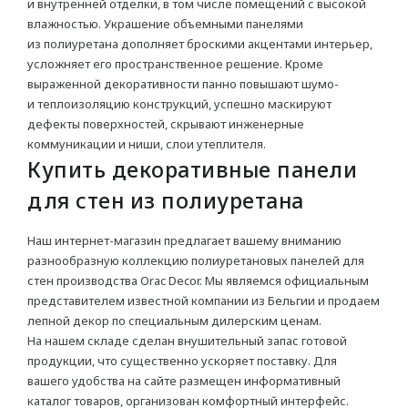
и внутренней отделки, в том числе помещений с высокой
влажностью. Украшение объемными панелями
Потолка
из полиуретана дополняет броскими акцентами интерьер,
усложняет его пространственное решение. Кроме
Стен
выраженной декоративности панно повышают шумо-
Плинтус
и теплоизоляцию конструкций, успешно маскируют
дефекты поверхностей, скрывают инженерные
коммуникации и ниши, слои утеплителя.
ПАНЕЛИ
Купить декоративные панели
Рельефные
для стен из полиуретана
Рифленые
Наш интернет-магазин предлагает вашему вниманию
Дизайнерские
разнообразную коллекцию полиуретановых панелей для
стен производства Orac Decor. Мы являемся официальным
Классические
представителем известной компании из Бельгии и продаем
Из полиуретана
лепной декор по специальным дилерским ценам.
На нашем складе сделан внушительный запас готовой
Из дюрополимера
продукции, что существенно ускоряет поставку. Для
вашего удобства на сайте размещен информативный
каталог товаров, организован комфортный интерфейс.
3D ПАНЕЛИ