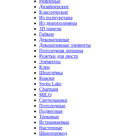
Рифленые
Дизайнерские
Классические
Из полиуретана
Из дюрополимера
3D панели
Гибкие
Декоративные
Декоративные элементы
Потолочная лепнина
Розетки для люстр
Элементы
Клеи
Шпатлёвка
Краски
Swiss Lake
Charmant
MILQ
Светильники
Потолочные
Подвесные
Трековые
Встраиваемые
Настенные
Шинопровод