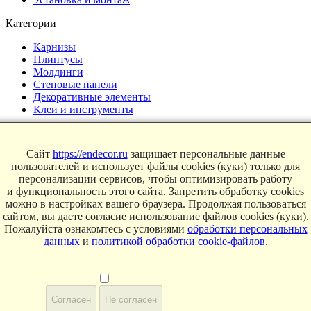
Категории
Карнизы
Плинтусы
Молдинги
Стеновые панели
Декоративные элементы
Клеи и инструменты
Страницы
Сайт
https://endecor.ru
защищает персональные данные
Интерьеры
пользователей и использует файлы cookies (куки) только для
Блог
персонализации сервисов, чтобы оптимизировать работу
Магазин
и функциональность этого сайта. Запретить обработку cookies
можно в настройках вашего браузера. Продолжая пользоваться
О компании
сайтом, вы даете согласие использование файлов cookies (куки).
Пожалуйста ознакомтесь с условиями
обработки персональных
Контакты
данных
и
политикой обработки cookie-файлов
.
Условия продаж
Сертификаты
© 2025 Endecor. Все права защищены.
Политика конфиденциальности
,
Политика использование
Согласен
Не согласен
Cookie
,
Согласие на обработку персональных данных
,