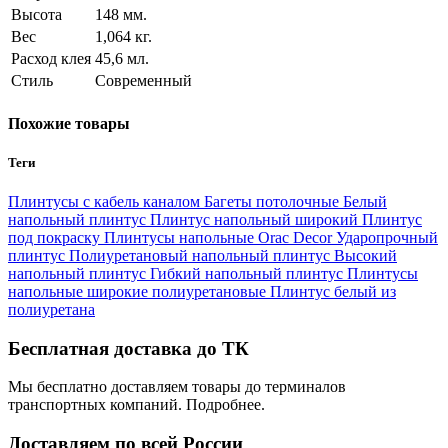
Высота
148 мм.
Вес
1,064 кг.
Расход клея
45,6 мл.
Стиль
Современный
Похожие товары
Теги
Плинтусы с кабель каналом
Багеты потолочные
Белый
напольный плинтус
Плинтус напольный широкий
Плинтус
под покраску
Плинтусы напольные Orac Decor
Ударопрочный
плинтус
Полиуретановый напольный плинтус
Bысокий
напольный плинтус
Гибкий напольный плинтус
Плинтусы
напольные широкие полиуретановые
Плинтус белый из
полиуретана
Бесплатная доставка до ТК
Мы бесплатно доставляем товары до терминалов
транспортных компаний. Подробнее.
Доставляем по всей России