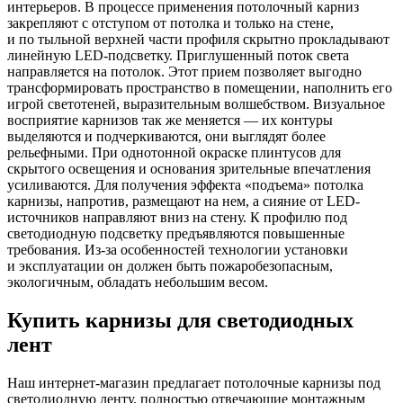
интерьеров. В процессе применения потолочный карниз
закрепляют с отступом от потолка и только на стене,
и по тыльной верхней части профиля скрытно прокладывают
линейную LED-подсветку. Приглушенный поток света
направляется на потолок. Этот прием позволяет выгодно
трансформировать пространство в помещении, наполнить его
игрой светотеней, выразительным волшебством. Визуальное
восприятие карнизов так же меняется — их контуры
выделяются и подчеркиваются, они выглядят более
рельефными. При однотонной окраске плинтусов для
скрытого освещения и основания зрительные впечатления
усиливаются. Для получения эффекта «подъема» потолка
карнизы, напротив, размещают на нем, а сияние от LED-
источников направляют вниз на стену. К профилю под
светодиодную подсветку предъявляются повышенные
требования. Из-за особенностей технологии установки
и эксплуатации он должен быть пожаробезопасным,
экологичным, обладать небольшим весом.
Купить карнизы для светодиодных
лент
Наш интернет-магазин предлагает потолочные карнизы под
светодиодную ленту, полностью отвечающие монтажным