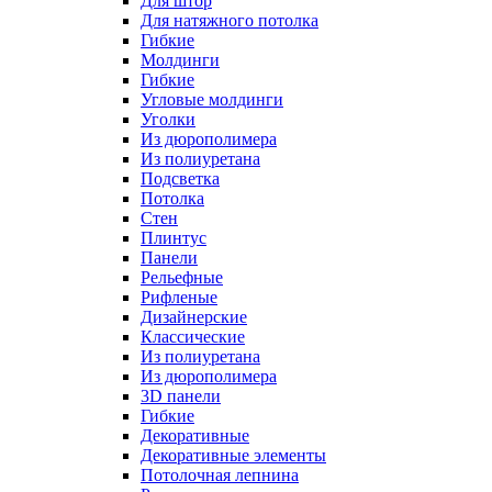
Для штор
Для натяжного потолка
Гибкие
Молдинги
Гибкие
Угловые молдинги
Уголки
Из дюрополимера
Из полиуретана
Подсветка
Потолка
Стен
Плинтус
Панели
Рельефные
Рифленые
Дизайнерские
Классические
Из полиуретана
Из дюрополимера
3D панели
Гибкие
Декоративные
Декоративные элементы
Потолочная лепнина