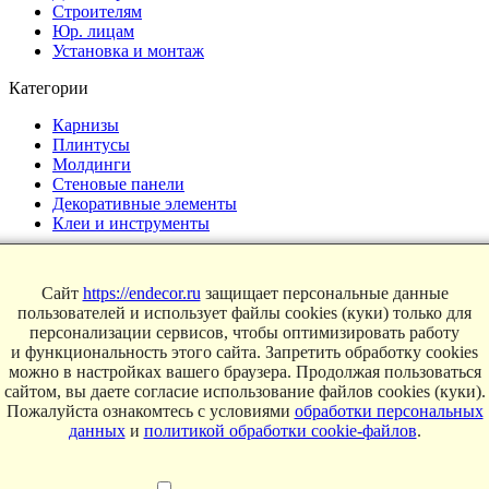
Строителям
Юр. лицам
Установка и монтаж
Категории
Карнизы
Плинтусы
Молдинги
Стеновые панели
Декоративные элементы
Клеи и инструменты
Страницы
Сайт
https://endecor.ru
защищает персональные данные
Интерьеры
пользователей и использует файлы cookies (куки) только для
Блог
персонализации сервисов, чтобы оптимизировать работу
Магазин
и функциональность этого сайта. Запретить обработку cookies
можно в настройках вашего браузера. Продолжая пользоваться
О компании
сайтом, вы даете согласие использование файлов cookies (куки).
Контакты
Пожалуйста ознакомтесь с условиями
обработки персональных
Условия продаж
данных
и
политикой обработки cookie-файлов
.
Сертификаты
© 2025 Endecor. Все права защищены.