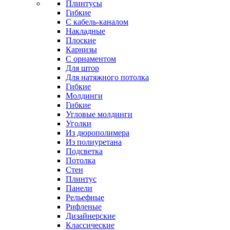
Плинтусы
Гибкие
C кабель-каналом
Накладные
Плоские
Карнизы
С орнаментом
Для штор
Для натяжного потолка
Гибкие
Молдинги
Гибкие
Угловые молдинги
Уголки
Из дюрополимера
Из полиуретана
Подсветка
Потолка
Стен
Плинтус
Панели
Рельефные
Рифленые
Дизайнерские
Классические