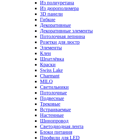
Из полиуретана
Из дюрополимера
3D панели
Гибкие
Декоративные
Декоративные элементы
Потолочная лепнина
Розетки для люстр
Элементы
Клеи
Шпатлёвка
Краски
Swiss Lake
Charmant
MILQ
Светильники
Потолочные
Подвесные
Трековые
Встраиваемые
Настенные
Шинопровод
Светодиодная лента
Блоки питания
Профили для LED