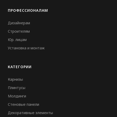
MILQ
ПРОФЕССИОНАЛАМ
СВЕТИЛЬНИКИ
Дизайнерам
Строителям
Потолочные
Юр. лицам
Подвесные
Установка и монтаж
Трековые
Встраиваемые
КАТЕГОРИИ
Настенные
Карнизы
Шинопровод
Плинтусы
Светодиодная лента
Молдинги
Блоки питания
Стеновые панели
Профили для LED
Декоративные элементы