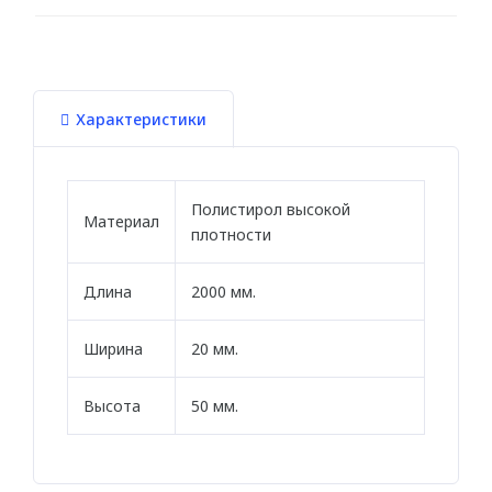
Для натяжного потолка
Гибкие
Характеристики
МОЛДИНГИ
Гибкие
Полистирол высокой
Угловые молдинги
Материал
плотности
Уголки
Длина
2000 мм.
Из дюрополимера
Из полиуретана
Ширина
20 мм.
ПОДСВЕТКА
Высота
50 мм.
Потолка