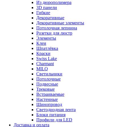
Из дюрополимера
3D панели
Гибкие
Декоративные
Декоративные элементы
Потолочная лепнина
Розетки для люстр
Элементы
Клеи
Шпатлёвка
Краски
Swiss Lake
Charmant
MILQ
Светильники
Потолочные
Подвесные
Трековые
Встраиваемые
Настенные
Шинопровод
Светодиодная лента
Блоки питания
Профили для LED
Доставка и оплата