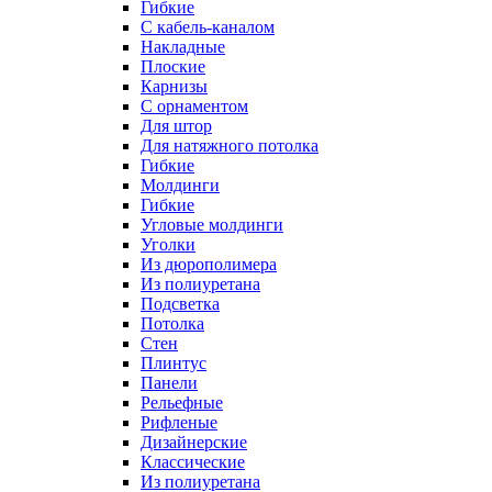
Гибкие
C кабель-каналом
Накладные
Плоские
Карнизы
С орнаментом
Для штор
Для натяжного потолка
Гибкие
Молдинги
Гибкие
Угловые молдинги
Уголки
Из дюрополимера
Из полиуретана
Подсветка
Потолка
Стен
Плинтус
Панели
Рельефные
Рифленые
Дизайнерские
Классические
Из полиуретана