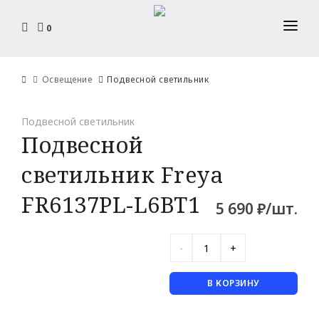
0
КАТАЛОГ
Освещение
Подвесной светильник
ДОСТАВКА И ОПЛАТА
ПЛИНТУСЫ
УСТАНОВКА И МОНТАЖ
Подвесной светильник
Гибкие
Подвесной
ДИЗАЙНЕРАМ
C кабель-каналом
светильник Freya
Накладные
ЮР. ЛИЦАМ И СТРОИТЕЛЯМ
FR6137PL-L6BT1
5 690 ₽/шт.
Плоские
КОНТАКТЫ
КАРНИЗЫ
С орнаментом
В КОРЗИНУ
Для штор