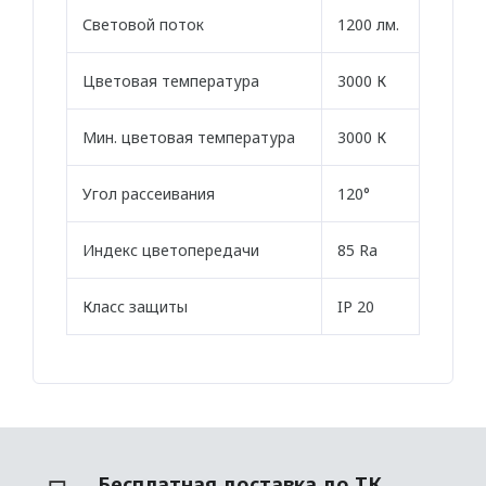
Световой поток
1200 лм.
Плинтус
Цветовая температура
3000 К
ПАНЕЛИ
Рельефные
Мин. цветовая температура
3000 К
Рифленые
Угол рассеивания
120°
Дизайнерские
Индекс цветопередачи
85 Ra
Классические
Из полиуретана
Класс защиты
IP 20
Из дюрополимера
3D ПАНЕЛИ
Гибкие
Бесплатная доставка до ТК