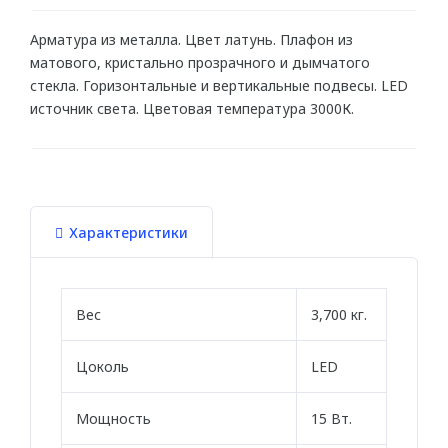
Для натяжного потолка
Арматура из металла. Цвет латунь. Плафон из
Гибкие
матового, кристально прозрачного и дымчатого
стекла. Горизонтальные и вертикальные подвесы. LED
источник света. Цветовая температура 3000К.
МОЛДИНГИ
Гибкие
Угловые молдинги
Уголки
Характеристики
Из дюрополимера
Из полиуретана
Вес
3,700 кг.
ПОДСВЕТКА
Цоколь
LED
Потолка
Мощность
15 Вт.
Стен