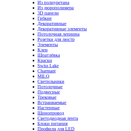
Из полиуретана
Из дюрополимера
3D панели
Гибкие
Декоративные
Декоративные элементы
Потолочная лепнина
Розетки для люстр
Элементы
Клеи
Шпатлёвка
Краски
Swiss Lake
Charmant
MILQ
Светильники
Потолочные
Подвесные
Трековые
Встраиваемые
Настенные
Шинопровод
Светодиодная лента
Блоки питания
Профили для LED