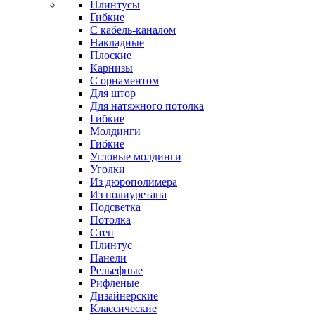
Плинтусы
Гибкие
C кабель-каналом
Накладные
Плоские
Карнизы
С орнаментом
Для штор
Для натяжного потолка
Гибкие
Молдинги
Гибкие
Угловые молдинги
Уголки
Из дюрополимера
Из полиуретана
Подсветка
Потолка
Стен
Плинтус
Панели
Рельефные
Рифленые
Дизайнерские
Классические