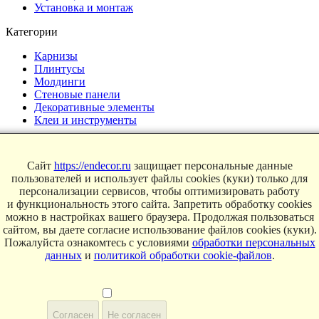
Установка и монтаж
Категории
Карнизы
Плинтусы
Молдинги
Стеновые панели
Декоративные элементы
Клеи и инструменты
Страницы
Сайт
https://endecor.ru
защищает персональные данные
Интерьеры
пользователей и использует файлы cookies (куки) только для
Блог
персонализации сервисов, чтобы оптимизировать работу
Магазин
и функциональность этого сайта. Запретить обработку cookies
можно в настройках вашего браузера. Продолжая пользоваться
О компании
сайтом, вы даете согласие использование файлов cookies (куки).
Контакты
Пожалуйста ознакомтесь с условиями
обработки персональных
Условия продаж
данных
и
политикой обработки cookie-файлов
.
Сертификаты
© 2025 Endecor. Все права защищены.
Политика конфиденциальности
,
Политика использование
Согласен
Не согласен
Cookie
,
Согласие на обработку персональных данных
,