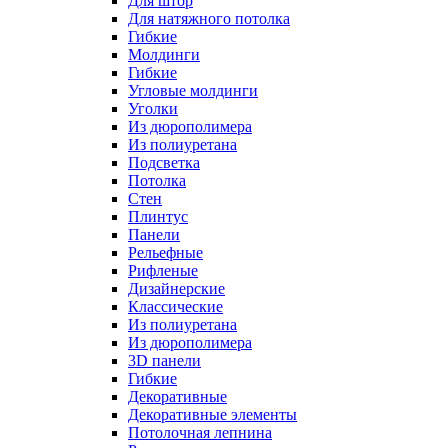
Для штор
Для натяжного потолка
Гибкие
Молдинги
Гибкие
Угловые молдинги
Уголки
Из дюрополимера
Из полиуретана
Подсветка
Потолка
Стен
Плинтус
Панели
Рельефные
Рифленые
Дизайнерские
Классические
Из полиуретана
Из дюрополимера
3D панели
Гибкие
Декоративные
Декоративные элементы
Потолочная лепнина