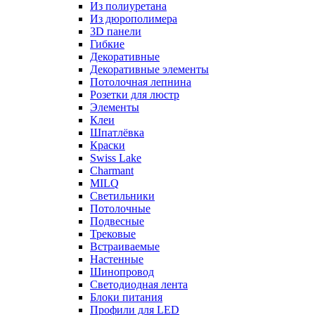
Из полиуретана
Из дюрополимера
3D панели
Гибкие
Декоративные
Декоративные элементы
Потолочная лепнина
Розетки для люстр
Элементы
Клеи
Шпатлёвка
Краски
Swiss Lake
Charmant
MILQ
Светильники
Потолочные
Подвесные
Трековые
Встраиваемые
Настенные
Шинопровод
Светодиодная лента
Блоки питания
Профили для LED