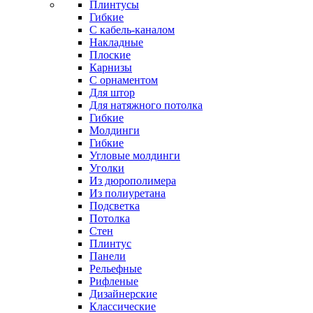
Плинтусы
Гибкие
C кабель-каналом
Накладные
Плоские
Карнизы
С орнаментом
Для штор
Для натяжного потолка
Гибкие
Молдинги
Гибкие
Угловые молдинги
Уголки
Из дюрополимера
Из полиуретана
Подсветка
Потолка
Стен
Плинтус
Панели
Рельефные
Рифленые
Дизайнерские
Классические