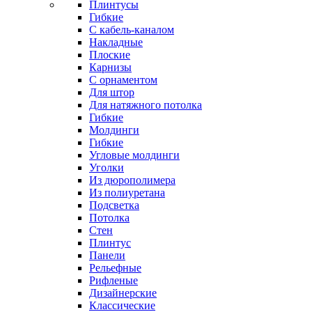
Плинтусы
Гибкие
C кабель-каналом
Накладные
Плоские
Карнизы
С орнаментом
Для штор
Для натяжного потолка
Гибкие
Молдинги
Гибкие
Угловые молдинги
Уголки
Из дюрополимера
Из полиуретана
Подсветка
Потолка
Стен
Плинтус
Панели
Рельефные
Рифленые
Дизайнерские
Классические