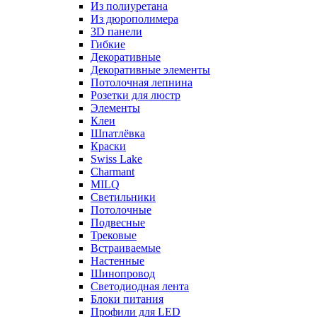
Из полиуретана
Из дюрополимера
3D панели
Гибкие
Декоративные
Декоративные элементы
Потолочная лепнина
Розетки для люстр
Элементы
Клеи
Шпатлёвка
Краски
Swiss Lake
Charmant
MILQ
Светильники
Потолочные
Подвесные
Трековые
Встраиваемые
Настенные
Шинопровод
Светодиодная лента
Блоки питания
Профили для LED