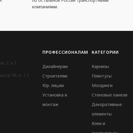
й.
по остальной России транспортными
компаниями.
ПРОФЕССИОНАЛАМ
КАТЕГОРИИ
, 2, к.7
Дизайнерам
Карнизы
ссе 59, п. 1.7
Строителям
Плинтусы
Юр. лицам
Молдинги
Установка и
Стеновые панели
монтаж
Декоративные
элементы
Клеи и
инструменты