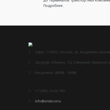
до терминалов транспортных компани
Подробнее.
Офис: 119602, Москва, ул. Академика Анохина
Шоурум: Обнинск, ТЦ Северный, Киевское шо
Ежедневно:
09:00 - 19:00
+7 (499) 34 66 906
info@endecor.ru