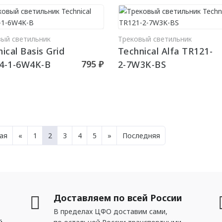
вый светильник
Трековый светильник
В КОРЗИНУ
В КО
ical Basis Grid
Technical Alfa TR121-
795 ₽
4-1-6W4K-B
2-7W3K-BS
ая
«
1
2
3
4
5
»
Последняя
Доставляем по всей России
В пределах ЦФО доставим сами,