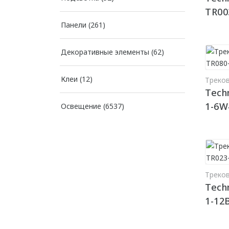
TR00
Панели
(261)
Декоративные элементы
(62)
Клеи
(12)
Треко
Techn
1-6W
Освещение
(6537)
Треко
Tech
1-12