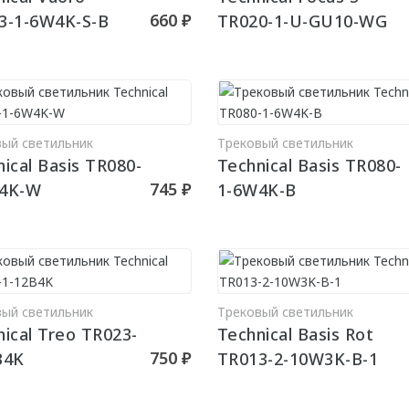
660 ₽
3-1-6W4K-S-B
TR020-1-U-GU10-WG
вый светильник
Трековый светильник
В КОРЗИНУ
В КО
ical Basis TR080-
Technical Basis TR080-
745 ₽
4K-W
1-6W4K-B
вый светильник
Трековый светильник
В КОРЗИНУ
В КО
nical Treo TR023-
Technical Basis Rot
750 ₽
B4K
TR013-2-10W3K-B-1