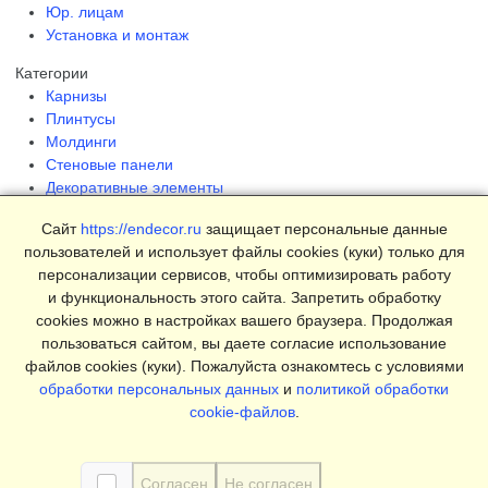
Юр. лицам
Установка и монтаж
Категории
Карнизы
Плинтусы
Молдинги
Стеновые панели
Декоративные элементы
Клеи и инструменты
Сайт
https://endecor.ru
защищает персональные данные
Страницы
пользователей и использует файлы cookies (куки) только для
Интерьеры
персонализации сервисов, чтобы оптимизировать работу
Блог
и функциональность этого сайта. Запретить обработку
Магазин
cookies можно в настройках вашего браузера. Продолжая
пользоваться сайтом, вы даете согласие использование
О компании
файлов cookies (куки). Пожалуйста ознакомтесь с условиями
Контакты
обработки персональных данных
и
политикой обработки
Условия продаж
cookie-файлов
.
Сертификаты
© 2025 Endecor. Все права защищены.
Согласен
Не согласен
Политика конфиденциальности
,
Политика использование