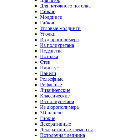
Для штор
Для натяжного потолка
Гибкие
Молдинги
Гибкие
Угловые молдинги
Уголки
Из дюрополимера
Из полиуретана
Подсветка
Потолка
Стен
Плинтус
Панели
Рельефные
Рифленые
Дизайнерские
Классические
Из полиуретана
Из дюрополимера
3D панели
Гибкие
Декоративные
Декоративные элементы
Потолочная лепнина