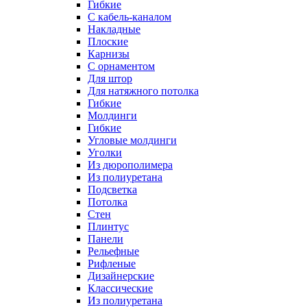
Гибкие
C кабель-каналом
Накладные
Плоские
Карнизы
С орнаментом
Для штор
Для натяжного потолка
Гибкие
Молдинги
Гибкие
Угловые молдинги
Уголки
Из дюрополимера
Из полиуретана
Подсветка
Потолка
Стен
Плинтус
Панели
Рельефные
Рифленые
Дизайнерские
Классические
Из полиуретана