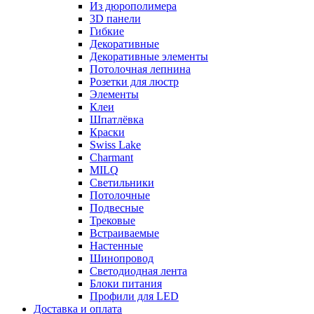
Из дюрополимера
3D панели
Гибкие
Декоративные
Декоративные элементы
Потолочная лепнина
Розетки для люстр
Элементы
Клеи
Шпатлёвка
Краски
Swiss Lake
Charmant
MILQ
Светильники
Потолочные
Подвесные
Трековые
Встраиваемые
Настенные
Шинопровод
Светодиодная лента
Блоки питания
Профили для LED
Доставка и оплата