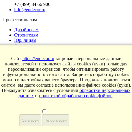
+7 (499) 34 66 906
info@endecor.ru
Профессионалам
Дизайнерам
Строителям
Юр. лицам
Установка и монтаж
Категории
Сайт
https://endecor.ru
защищает персональные данные
пользователей и использует файлы cookies (куки) только для
Карнизы
персонализации сервисов, чтобы оптимизировать работу
Плинтусы
и функциональность этого сайта. Запретить обработку cookies
Молдинги
можно в настройках вашего браузера. Продолжая пользоваться
Стеновые панели
сайтом, вы даете согласие использование файлов cookies (куки).
Декоративные элементы
Пожалуйста ознакомтесь с условиями
обработки персональных
Клеи и инструменты
данных
и
политикой обработки cookie-файлов
.
Страницы
Интерьеры
Блог
Согласен
Не согласен
Магазин