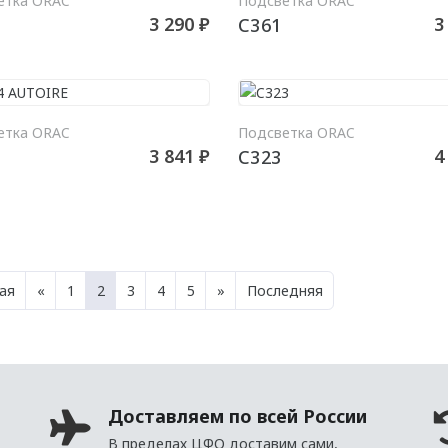
етка ORAC
Подсветка ORAC
3 290 ₽
3
C361
В КОРЗИНУ
В КО
етка ORAC
Подсветка ORAC
3 841 ₽
4
C323
ая
«
1
2
3
4
5
»
Последняя
Доставляем по всей России
В пределах ЦФО доставим сами,