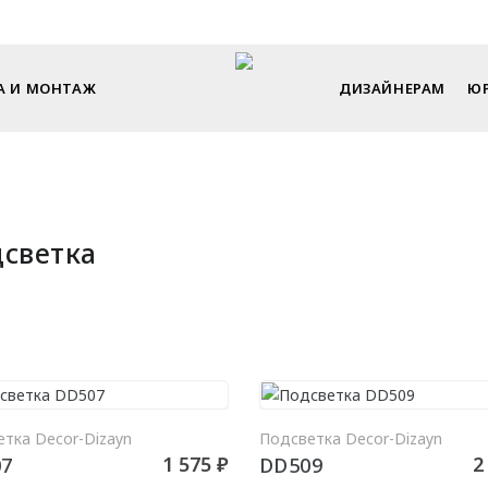
Endecor - искусство интерьера в каждом элементе
А И МОНТАЖ
ДИЗАЙНЕРАМ
ЮР
светка
В КОРЗИНУ
В КО
тка Decor-Dizayn
Подсветка Decor-Dizayn
1 575 ₽
2
7
DD509