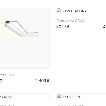
В КО
Подсветка ORAC
2
SX179
В КОРЗИНУ
етка ORAC
2 400 ₽
7
В КОРЗИНУ
В КО