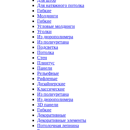
Для штор
Для натяжного потолка
Гибкие
Молдинги
Гибкие
Угловые молдинги
Уголки
Из дюрополимера
Из полиуретана
Подсветка
Потолка
Стен
Плинтус
Панели
Рельефные
Рифленые
Дизайнерские
Классические
Из полиуретана
Из дюрополимера
3D панели
Гибкие
Декоративные
Декоративные элементы
Потолочная лепнина