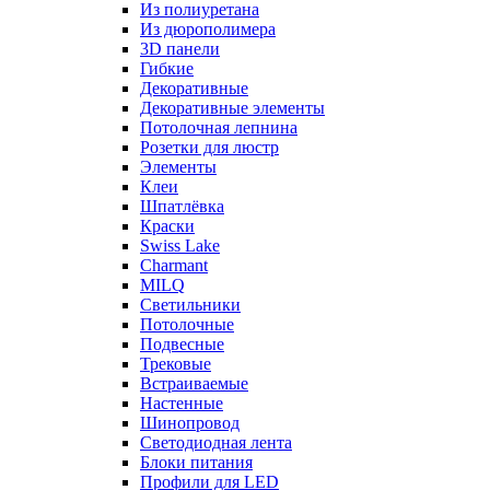
Из полиуретана
Из дюрополимера
3D панели
Гибкие
Декоративные
Декоративные элементы
Потолочная лепнина
Розетки для люстр
Элементы
Клеи
Шпатлёвка
Краски
Swiss Lake
Charmant
MILQ
Светильники
Потолочные
Подвесные
Трековые
Встраиваемые
Настенные
Шинопровод
Светодиодная лента
Блоки питания
Профили для LED