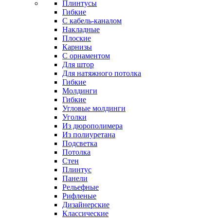
Плинтусы
Гибкие
C кабель-каналом
Накладные
Плоские
Карнизы
С орнаментом
Для штор
Для натяжного потолка
Гибкие
Молдинги
Гибкие
Угловые молдинги
Уголки
Из дюрополимера
Из полиуретана
Подсветка
Потолка
Стен
Плинтус
Панели
Рельефные
Рифленые
Дизайнерские
Классические